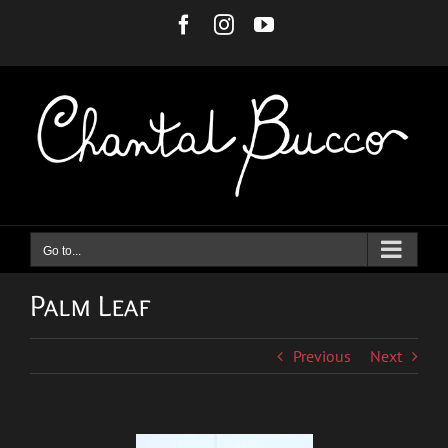
Skip
Facebook
Instagram
YouTube
to
content
Go to...
Palm Leaf
Previous
Next