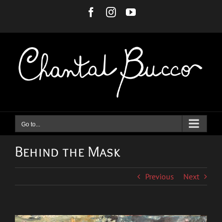
Skip
Facebook
Instagram
YouTube
to
content
Go to...
Behind the Mask
Previous
Next