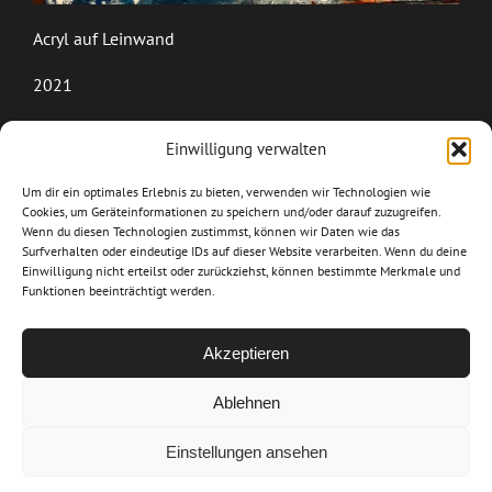
Acryl auf Leinwand
2021
60 x 50
Einwilligung verwalten
Lockdown and Madness
Um dir ein optimales Erlebnis zu bieten, verwenden wir Technologien wie
Cookies, um Geräteinformationen zu speichern und/oder darauf zuzugreifen.
Meine Arbeiten in Covid-Zeiten. Eine äusserst
Wenn du diesen Technologien zustimmst, können wir Daten wie das
anspruchsvolle und intensive Zeit, mit
Surfverhalten oder eindeutige IDs auf dieser Website verarbeiten. Wenn du deine
Einwilligung nicht erteilst oder zurückziehst, können bestimmte Merkmale und
widersprüchlichen Gefühlen. Eine emotionale
Funktionen beeinträchtigt werden.
Achterbahnfahrt.
Akzeptieren
Ablehnen
© Copyright
2026 Chantal Bucco 22, Kremsersteig A-3508 Krusstetten |
alle Rechte vorbehalten | Design
Studio Mick
Einstellungen ansehen